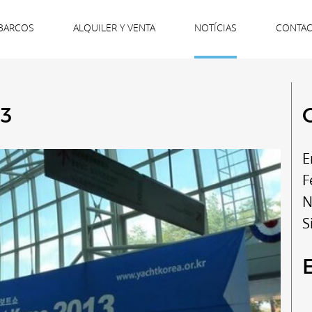
BARCOS
ALQUILER Y VENTA
NOTÍCIAS
CONTA
13
E
F
N
S