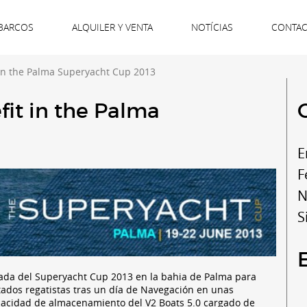
BARCOS
ALQUILER Y VENTA
NOTÍCIAS
CONTA
 in the Palma Superyacht Cup 2013
it in the Palma
E
F
N
S
egada del Superyacht Cup 2013 en la bahia de Palma para
otados regatistas tras un día de Navegación en unas
apacidad de almacenamiento del V2 Boats 5.0 cargado de