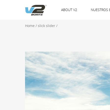
ABOUT V2
NUESTROS 
Home
/
slick slider
/