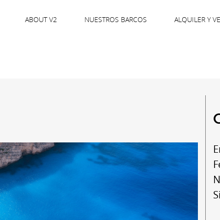
ABOUT V2
NUESTROS BARCOS
ALQUILER Y V
E
F
N
S