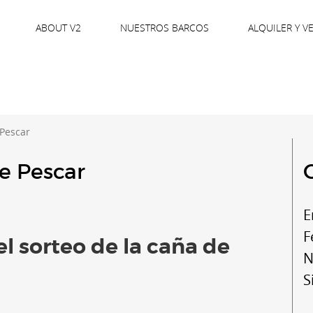
ABOUT V2
NUESTROS BARCOS
ALQUILER Y V
Pescar
e Pescar
E
F
 sorteo de la caña de
N
S