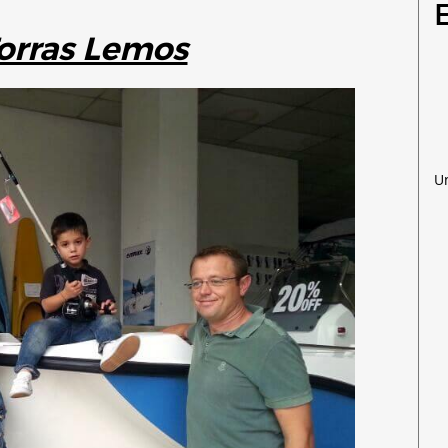
Torras Lemos
U