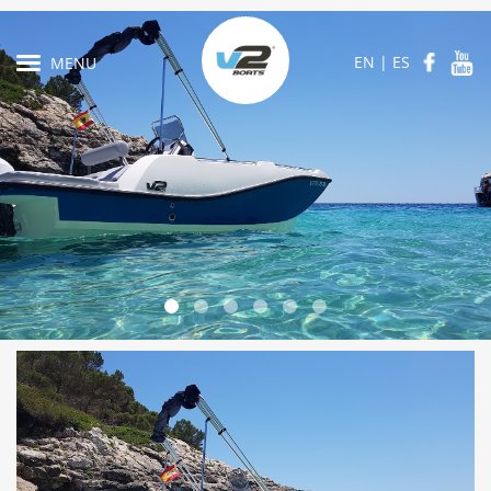
EN
|
ES
MENU