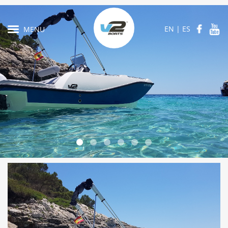
EN
|
ES
MENU