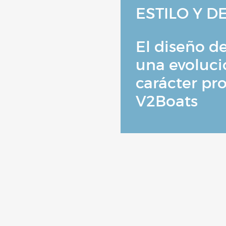
ESTILO Y D
El diseño d
una evolució
carácter pr
V2Boats