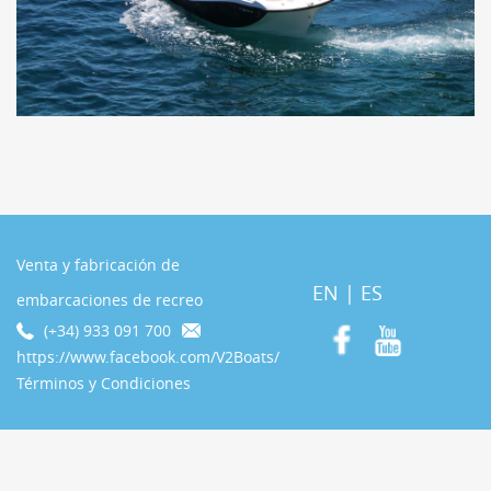
Venta y fabricación de
EN
|
ES
embarcaciones de recreo
(+34) 933 091 700
https://www.facebook.com/V2Boats/
Términos y Condiciones