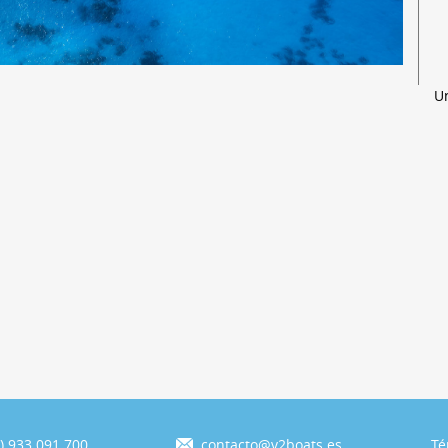
U
) 933 091 700
contacto@v2boats.es
Té