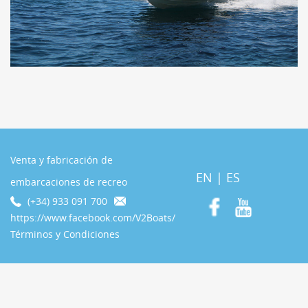
Venta y fabricación de
EN
|
ES
embarcaciones de recreo
(+34) 933 091 700
https://www.facebook.com/V2Boats/
Términos y Condiciones