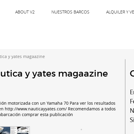
ABOUT V2
NUESTROS BARCOS
ALQUILER Y V
utica y yates magaazine
áutica y yates magaazine
E
F
ción motorizada con un Yamaha 70 Para ver los resultados
 en http://www.nauticayyates.com/ Recomendamos a todos
N
embarcación comprar esta publicación
S