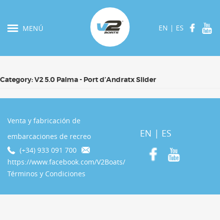
EN
|
ES
MENÚ
Category:
V2 5.0 Palma - Port d’Andratx Slider
Venta y fabricación de
EN
|
ES
embarcaciones de recreo
(+34) 933 091 700
https://www.facebook.com/V2Boats/
Términos y Condiciones