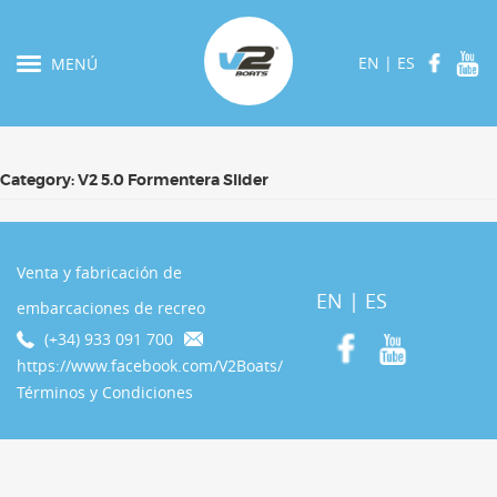
EN
|
ES
MENÚ
Category:
V2 5.0 Formentera Slider
Venta y fabricación de
EN
|
ES
embarcaciones de recreo
(+34) 933 091 700
https://www.facebook.com/V2Boats/
Términos y Condiciones