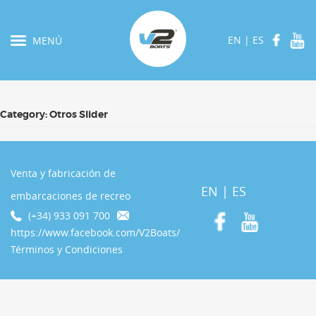
EN
|
ES
MENÚ
Category:
Otros Slider
Venta y fabricación de
EN
|
ES
embarcaciones de recreo
(+34) 933 091 700
https://www.facebook.com/V2Boats/
Términos y Condiciones