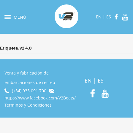
EN
|
ES
MENÚ
Etiqueta:
v2 4.0
Venta y fabricación de
EN
|
ES
embarcaciones de recreo
(+34) 933 091 700
https://www.facebook.com/V2Boats/
Términos y Condiciones