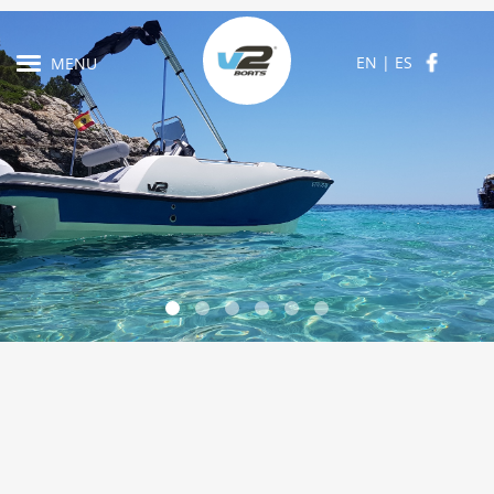
EN
|
ES
MENU