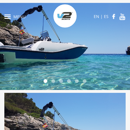
EN
|
ES
MENU