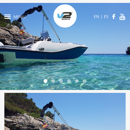
EN
|
ES
MENU