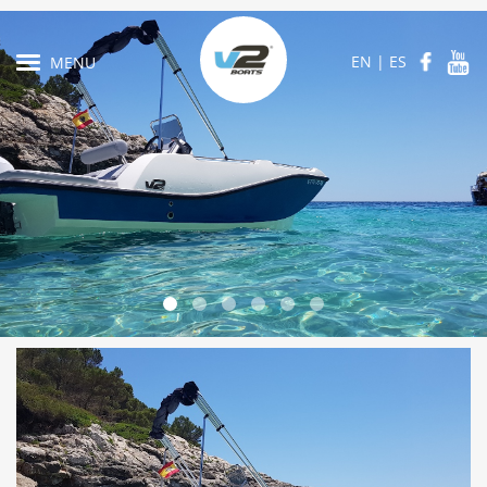
EN
|
ES
MENU